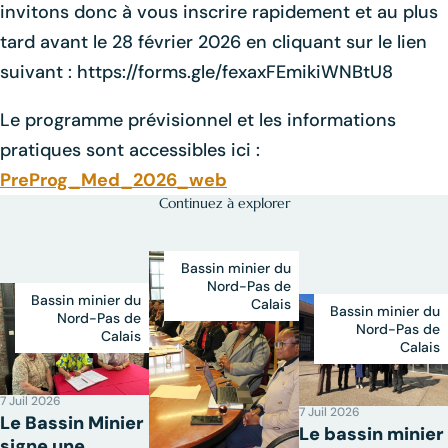
invitons donc à vous inscrire rapidement et au plus
tard avant le 28 février 2026 en cliquant sur le lien
suivant : https://forms.gle/fexaxFEmikiWNBtU8
Le programme prévisionnel et les informations
pratiques sont accessibles ici :
PreProg_Med_2026_web
Continuez à explorer
Bassin minier du
Nord-Pas de
Bassin minier du
Calais
Bassin minier du
Nord-Pas de
Nord-Pas de
Calais
Calais
7 Juil 2026
7 Juil 2026
Le Bassin Minier
Le bassin minier
signe une