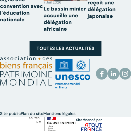
reçoit une
7 Juil 2026
convention avec
Le bassin minier
délégation
l’éducation
accueille une
japonaise
nationale
délégation
africaine
TOUTES LES ACTUALITÉS
Site public
Plan du site
Mentions légales