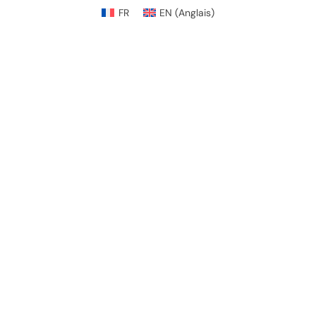
FR
EN
(
Anglais
)