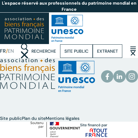
L'espace réservé aux professionnels du patrimoine mondial en
France
FR
EN
RECHERCHE
SITE PUBLIC
EXTRANET
(OUVRIR LA RECHERCHE)
(OUVR
Site public
Plan du site
Mentions légales