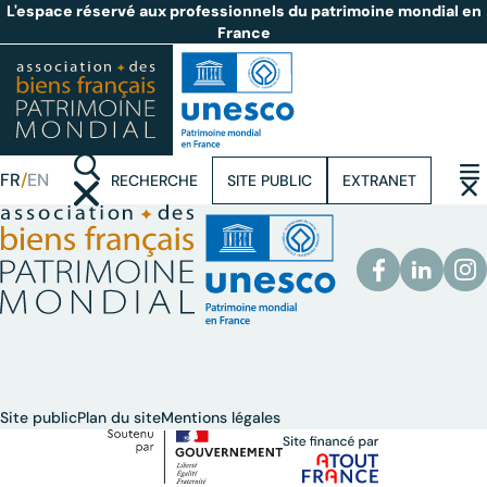
L'espace réservé aux professionnels du patrimoine mondial en
France
FR
EN
RECHERCHE
SITE PUBLIC
EXTRANET
(OUVRIR LA RECHERCHE)
(OUVR
Site public
Plan du site
Mentions légales